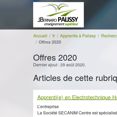
Aller au contenu
Aller à la navigation
Accueil
fr
Apprentis à Palissy
Recherch
Offres 2020
Offres 2020
Dernier ajout : 29 août 2020.
Articles de cette rubri
Apprenti(e) en Electrotechnique H
L’entreprise
La Société SECANIM Centre est spécialisé