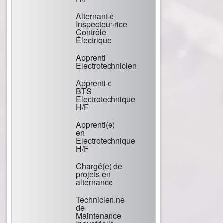
Alternant·e
Inspecteur·rice
Contrôle
Électrique
Apprenti
Electrotechnicien
Apprenti·e
BTS
Electrotechnique
H/F
Apprenti(e)
en
Electrotechnique
H/F
Chargé(e) de
projets en
alternance
Technicien.ne
de
Maintenance