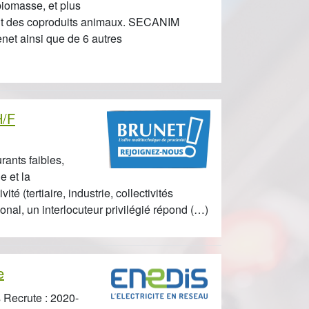
 biomasse, et plus
ment des coproduits animaux. SECANIM
net ainsi que de 6 autres
H/F
rants faibles,
e et la
té (tertiaire, industrie, collectivités
tional, un interlocuteur privilégié répond (…)
e
 Recrute : 2020-