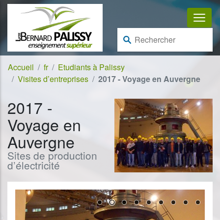
Aller au contenu
Aller à la navigation
Rechercher :
Accueil
fr
Etudiants à Palissy
Visites d’entreprises
2017 - Voyage en Auvergne
2017 -
Voyage en
Auvergne
Sites de production
d’électricité