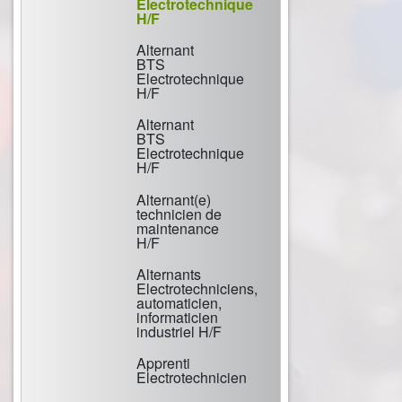
Electrotechnique
H/F
Alternant
BTS
Electrotechnique
H/F
Alternant
BTS
Electrotechnique
H/F
Alternant(e)
technicien de
maintenance
H/F
Alternants
Electrotechniciens,
automaticien,
informaticien
industriel H/F
Apprenti
Electrotechnicien