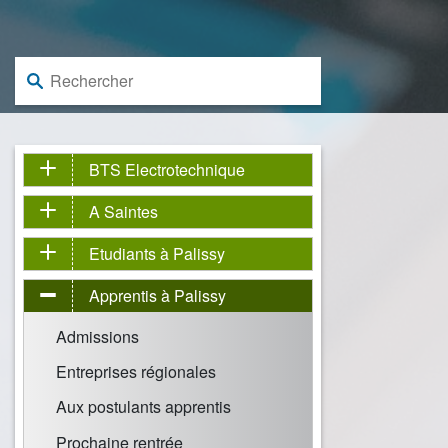
Rechercher :
BTS Electrotechnique
A Saintes
Etudiants à Palissy
Apprentis à Palissy
Admissions
Entreprises régionales
Aux postulants apprentis
Prochaine rentrée