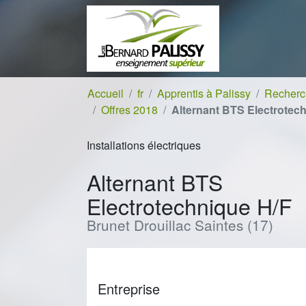
Aller au contenu
Aller à la navigation
Accueil
fr
Apprentis à Palissy
Recherch
Offres 2018
Alternant BTS Electrotec
Installations électriques
Alternant BTS
Electrotechnique H/F
Brunet Drouillac Saintes (17)
Entreprise