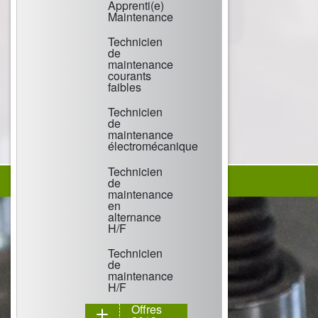
Apprenti(e)
Maintenance
Technicien
de
maintenance
courants
faibles
Technicien
de
maintenance
électromécanique
Technicien
de
maintenance
en
alternance
H/F
Technicien
de
maintenance
H/F
Offres