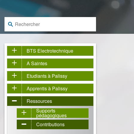
Rechercher :
BTS Electrotechnique
A Saintes
Etudiants à Palissy
Apprentis à Palissy
Ressources
Supports
pédagogiques
Contributions