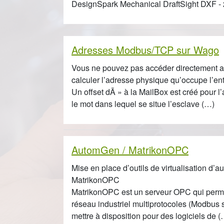
DesignSpark Mechanical DraftSight DXF 
Adresses Modbus/TCP sur Wago
Vous ne pouvez pas accéder directement aux
calculer l’adresse physique qu’occupe l’ent
Un offset dÃ » à la MailBox est créé pour l’
le mot dans lequel se situe l’esclave (…)
AutomGen / MatrikonOPC
Mise en place d’outils de virtualisation d’a
MatrikonOPC
MatrikonOPC est un serveur OPC qui permet 
réseau industriel multiprotocoles (Modbus s
mettre à disposition pour des logiciels de 