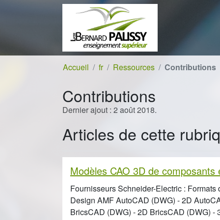
Aller au contenu
Aller à la navigation
Accueil
fr
Ressources
Contributions
Contributions
Dernier ajout : 2 août 2018.
Articles de cette rubri
Modèles CAO 3D de composants é
Fournisseurs Schneider-Electric : Formats
Design AMF AutoCAD (DWG) - 2D AutoC
BricsCAD (DWG) - 2D BricsCAD (DWG) -