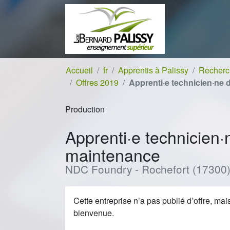
Aller au contenu
Aller à la navigation
Accueil
fr
Apprentis à Palissy
Recherch
Offres 2019
Apprenti·e technicien·ne
Production
Apprenti·e technicien·
maintenance
NDC Foundry - Rochefort (17300
Cette entreprise n’a pas publié d’offre, ma
bienvenue.