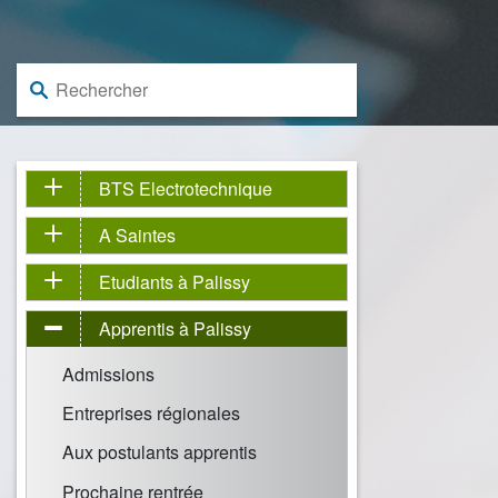
Rechercher :
BTS Electrotechnique
A Saintes
Etudiants à Palissy
Apprentis à Palissy
Admissions
Entreprises régionales
Aux postulants apprentis
Prochaine rentrée