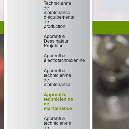
Technicienne
de
maintenance
d’équipements
de
production
Apprenti·e
Dessinateur
Projeteur
Apprenti·e
électrotechnicien·ne
Apprenti·e
technicien·ne
de
maintenance
Apprenti·e
technicien·ne
de
maintenance
Apprenti·e
technicien·ne
de