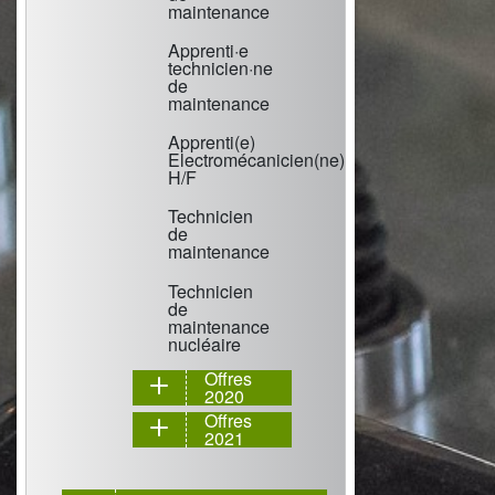
maintenance
Apprenti·e
technicien·ne
de
maintenance
Apprenti(e)
Electromécanicien(ne)
H/F
Technicien
de
maintenance
Technicien
de
maintenance
nucléaire
Offres
2020
Offres
2021