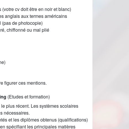
(votre cv doit être en noir et blanc)
mes anglais aux termes américains
l (pas de photocopie)
é, chiffonné ou mal plié
ne)
e figurer ces mentions.
ing
(Etudes et formation)
e plus récent. Les systèmes scolaires
ois nécessaires.
és et les diplômes obtenus (qualifications)
en spécifiant les principales matières