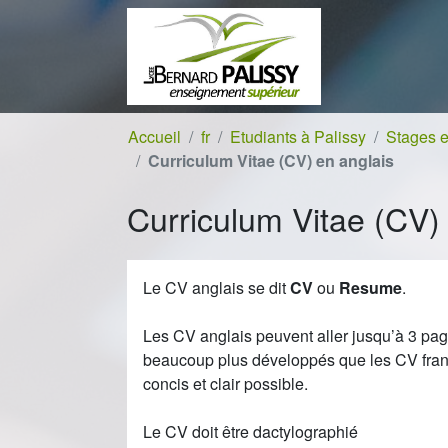
Aller au contenu
Aller à la navigation
Accueil
fr
Etudiants à Palissy
Stages e
Curriculum Vitae (CV) en anglais
Curriculum Vitae (CV)
Le CV anglais se dit
CV
ou
Resume
.
Les CV anglais peuvent aller jusqu’à 3 page
beaucoup plus développés que les CV franç
concis et clair possible.
Le CV doit être dactylographié