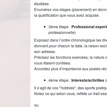
étudiées
Enumérez vos stages (placement) en donnant 
la qualification que vous avez acquise.
3ème étape :
Professional expe
professionnelle)
Exposez dans l’ordre chronologique les di
donnant pour chacun la date, la raison socia
son adresse.
Précisez les fonctions exercées, la nature 
vous étaient confiées.
Accordez plus d’importance aux postes réc
4ème étape :
Interests/activities
(
Il s’agit de vos "hobbies", des sports prati
Notez ce qui selon vous, reflète un trait ess
ou