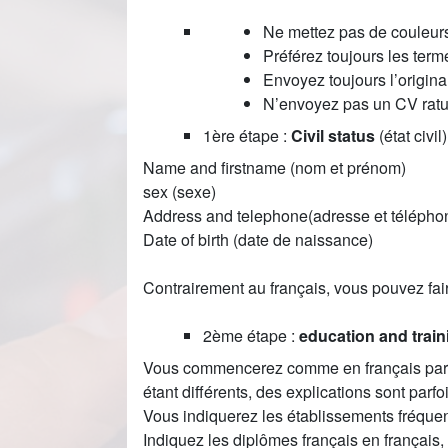
Ne mettez pas de couleurs 
Préférez toujours les ter
Envoyez toujours l’origina
N’envoyez pas un CV ratur
1ère étape :
Civil status
(état civil)
Name and firstname (nom et prénom)
sex (sexe)
Address and telephone(adresse et télépho
Date of birth (date de naissance)
Contrairement au français, vous pouvez fair
2ème étape :
education and train
Vous commencerez comme en français par l
étant différents, des explications sont parf
Vous indiquerez les établissements fréquent
Indiquez les diplômes français en français, 