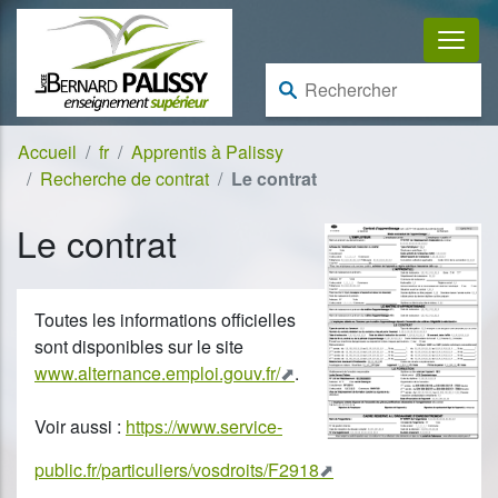
Aller au contenu
Aller à la navigation
Rechercher :
Accueil
fr
Apprentis à Palissy
Recherche de contrat
Le contrat
Le contrat
Toutes les informations officielles
sont disponibles sur le site
www.alternance.emploi.gouv.fr/
.
Voir aussi :
https://www.service-
public.fr/particuliers/vosdroits/F2918