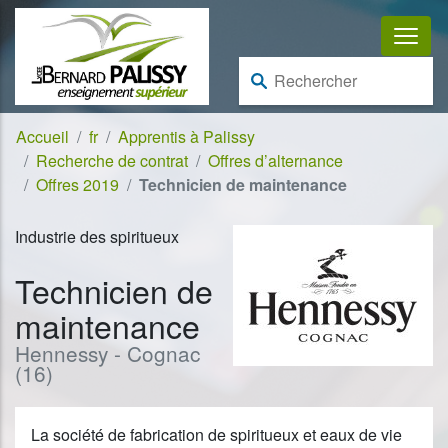
Aller au contenu
Aller à la navigation
Rechercher :
Accueil
fr
Apprentis à Palissy
Recherche de contrat
Offres d’alternance
Offres 2019
Technicien de maintenance
Industrie des spiritueux
Technicien de
maintenance
Hennessy - Cognac
(16)
La société de fabrication de spiritueux et eaux de vie